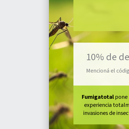
10% de d
Mencioná el códi
Fumigatotal
pone a
experiencia totalm
invasiones de inse